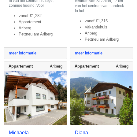
m van het centrum, rustige,
centrum van St. Anton, 17 km
zonnige ligging. Voor
van het centrum van Landeck.
In het
vanaf
€1,282
vanaf
€1,315
Appartement
Vakantiehuis
Arlberg
Arlberg
Pettneu am Arlberg
Pettneu am Arlberg
meer informatie
meer informatie
Appartement
Arlberg
Appartement
Arlberg
Michaela
Diana