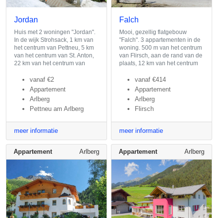
Jordan
Falch
Huis met 2 woningen "Jordan".
Mooi, gezellig flatgebouw
In de wijk Strohsack, 1 km van
"Falch". 3 appartementen in de
het centrum van Pettneu, 5 km
woning. 500 m van het centrum
van het centrum van St. Anton,
van Flirsch, aan de rand van de
22 km van het centrum van
plaats, 12 km van het centrum
vanaf
€2
vanaf
€414
Appartement
Appartement
Arlberg
Arlberg
Pettneu am Arlberg
Flirsch
meer informatie
meer informatie
Appartement
Arlberg
Appartement
Arlberg