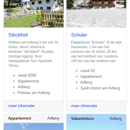
Stöcklhof
Schuler
Pettneu am Arlberg 5 km van St.
Flatgebouw "Schuler". In de wijk
Anton: Groot, historisch
Nasserein, 1 km van het
landhuis "Stöcklhof". Rustige,
centrum van St. Anton, 25 km
zonnige ligging. Voor
van het centrum van Landeck,
medegebruik: tuin, ligweide.
100 km van het centrum van
Terras,
vanaf
€2
vanaf
€580
Appartement
Appartement
Arlberg
Arlberg
Sankt Anton am Arlberg
Pettneu am Arlberg
meer informatie
meer informatie
Appartement
Arlberg
Vakantiehuis
Arlberg