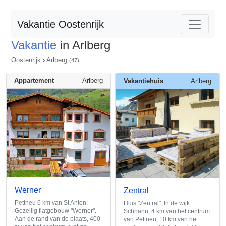
Vakantie Oostenrijk
Vakantie
in Arlberg
Oostenrijk
›
Arlberg
(47)
Appartement
Arlberg
Vakantiehuis
Arlberg
Werner
Zentral
Pettneu 6 km van St Anton:
Huis "Zentral". In de wijk
Gezellig flatgebouw "Werner".
Schnann, 4 km van het centrum
Aan de rand van de plaats, 400
van Pettneu, 10 km van het