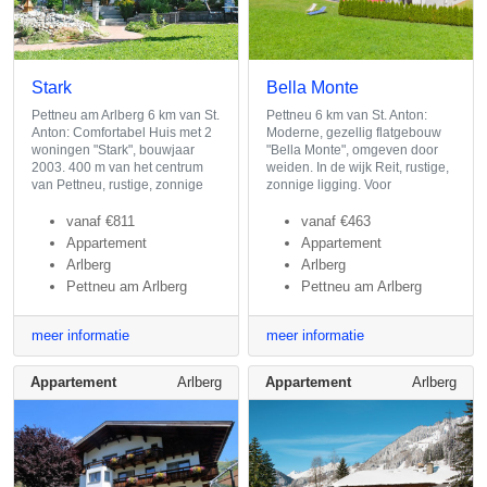
Stark
Bella Monte
Pettneu am Arlberg 6 km van St.
Pettneu 6 km van St. Anton:
Anton: Comfortabel Huis met 2
Moderne, gezellig flatgebouw
woningen "Stark", bouwjaar
"Bella Monte", omgeven door
2003. 400 m van het centrum
weiden. In de wijk Reit, rustige,
van Pettneu, rustige, zonnige
zonnige ligging. Voor
vanaf
€811
vanaf
€463
Appartement
Appartement
Arlberg
Arlberg
Pettneu am Arlberg
Pettneu am Arlberg
meer informatie
meer informatie
Appartement
Arlberg
Appartement
Arlberg