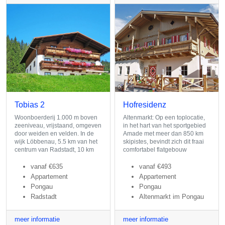
Tobias 2
Hofresidenz
Woonboerderij 1.000 m boven
Altenmarkt: Op een toplocatie,
zeeniveau, vrijstaand, omgeven
in het hart van het sportgebied
door weiden en velden. In de
Amade met meer dan 850 km
wijk Löbbenau, 5.5 km van het
skipistes, bevindt zich dit fraai
centrum van Radstadt, 10 km
comfortabel flatgebouw
vanaf
€635
vanaf
€493
Appartement
Appartement
Pongau
Pongau
Radstadt
Altenmarkt im Pongau
meer informatie
meer informatie