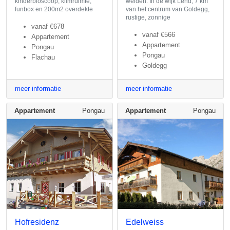
kinderbioscoop, klimruimte,
weiden. In de wijk Lend, 7 km
funbox en 200m2 overdekte
van het centrum van Goldegg,
rustige, zonnige
vanaf
€678
vanaf
€566
Appartement
Appartement
Pongau
Pongau
Flachau
Goldegg
meer informatie
meer informatie
Appartement
Pongau
Appartement
Pongau
Hofresidenz
Edelweiss