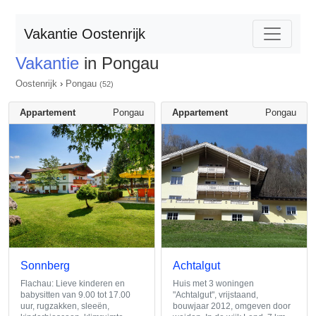
Vakantie Oostenrijk
Vakantie
in Pongau
Oostenrijk
›
Pongau
(52)
Appartement
Pongau
Appartement
Pongau
Sonnberg
Achtalgut
Flachau: Lieve kinderen en
Huis met 3 woningen
babysitten van 9.00 tot 17.00
"Achtalgut", vrijstaand,
uur, rugzakken, sleeën,
bouwjaar 2012, omgeven door