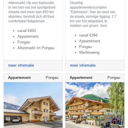
Altenmarkt: Op een toplocatie,
Gezellig
in het hart van het sportgebied
appartementencomplex
Amade met meer dan 850 km
"Edelweiss". Aan de rand van
skipistes, bevindt zich dit fraai
de plaats, zonnige ligging, 2.7
comfortabel flatgebouw
km van het skigebied, te
midden van groen. Voor
vanaf
€493
vanaf
€394
Appartement
Appartement
Pongau
Pongau
Altenmarkt im Pongau
Werfenweng
meer informatie
meer informatie
Appartement
Pongau
Appartement
Pongau