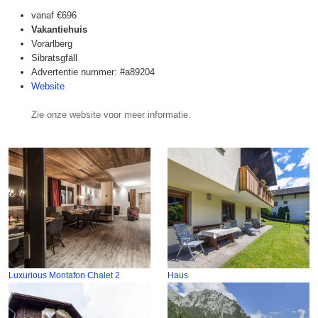
vanaf
€696
Vakantiehuis
Vorarlberg
Sibratsgfäll
Advertentie nummer: #a89204
Website
Zie onze website voor meer informatie.
Luxurious Montafon Chalet 2
Haus