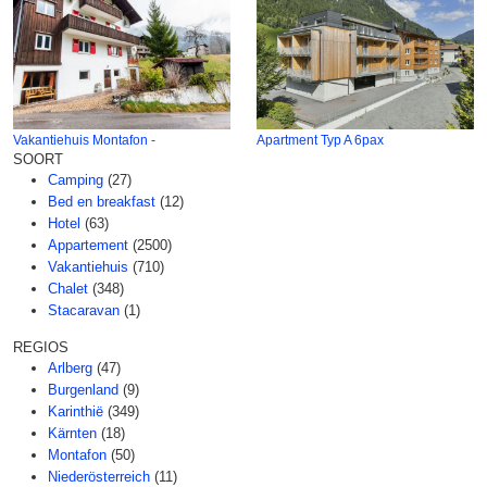
Vakantiehuis Montafon -
Apartment Typ A 6pax
SOORT
Camping
(27)
Bed en breakfast
(12)
Hotel
(63)
Appartement
(2500)
Vakantiehuis
(710)
Chalet
(348)
Stacaravan
(1)
REGIOS
Arlberg
(47)
Burgenland
(9)
Karinthië
(349)
Kärnten
(18)
Montafon
(50)
Niederösterreich
(11)