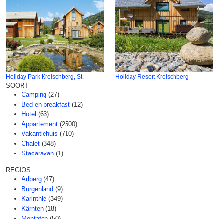
Holiday Park Kreischberg, St.
Holiday Resort Kreischberg
SOORT
Camping
(27)
Bed en breakfast
(12)
Hotel
(63)
Appartement
(2500)
Vakantiehuis
(710)
Chalet
(348)
Stacaravan
(1)
REGIOS
Arlberg
(47)
Burgenland
(9)
Karinthië
(349)
Kärnten
(18)
Montafon
(50)