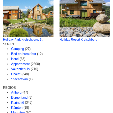
Holiday Park Kreischberg, St.
Holiday Resort Kreischberg
SOORT
Camping
(27)
Bed en breakfast
(12)
Hotel
(63)
Appartement
(2500)
Vakantiehuis
(710)
Chalet
(348)
Stacaravan
(1)
REGIOS
Arlberg
(47)
Burgenland
(9)
Karinthië
(349)
Kärnten
(18)
Montafon
(50)