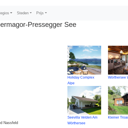
egios
Steden
Prijs
Hermagor-Pressegger See
Holiday Complex
Wörthersee
Alpe
Seevilla Velden Am
Kleiner Troa
ed Nassfeld
Wörthersee