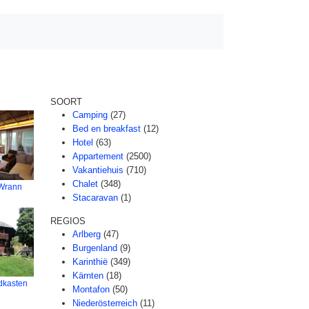
SOORT
Camping
(27)
Bed en breakfast
(12)
Hotel
(63)
Appartement
(2500)
Vakantiehuis
(710)
Chalet
(348)
 Wrann
Stacaravan
(1)
REGIOS
Arlberg
(47)
Burgenland
(9)
Karinthië
(349)
Kärnten
(18)
dkasten
Montafon
(50)
Niederösterreich
(11)