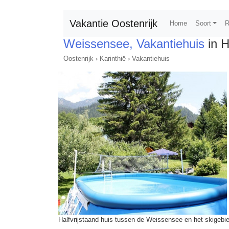
Vakantie Oostenrijk
Home
Soort
R
Weissensee, Vakantiehuis
in 
Oostenrijk
›
Karinthië
›
Vakantiehuis
Halfvrijstaand huis tussen de Weissensee en het skigebi