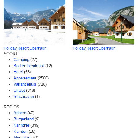
Holiday Resort Obertraun,
Holiday Resort Obertraun,
SOORT
Camping
(27)
Bed en breakfast
(12)
Hotel
(63)
Appartement
(2500)
Vakantiehuis
(710)
Chalet
(348)
Stacaravan
(1)
REGIOS
Arlberg
(47)
Burgenland
(9)
Karinthië
(349)
Kärnten
(18)
Montafon
(50)