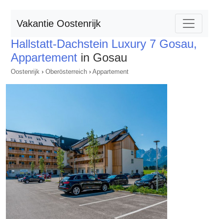
Vakantie Oostenrijk
Hallstatt-Dachstein Luxury 7 Gosau,
Appartement
in Gosau
Oostenrijk
›
Oberösterreich
›
Appartement