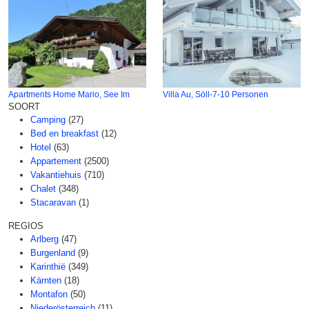
Apartments Home Mario, See Im
Villa Au, Söll-7-10 Personen
SOORT
Camping
(27)
Bed en breakfast
(12)
Hotel
(63)
Appartement
(2500)
Vakantiehuis
(710)
Chalet
(348)
Stacaravan
(1)
REGIOS
Arlberg
(47)
Burgenland
(9)
Karinthië
(349)
Kärnten
(18)
Montafon
(50)
Niederösterreich
(11)