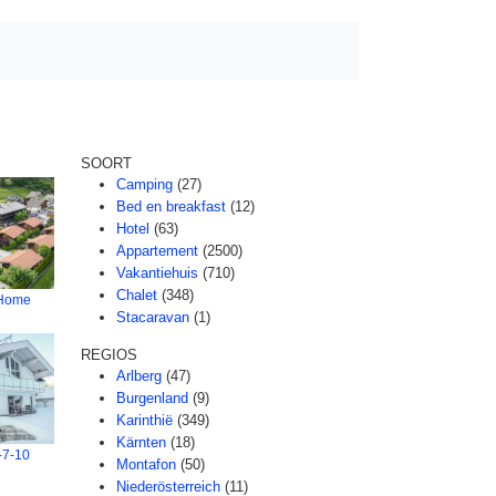
SOORT
Camping
(27)
Bed en breakfast
(12)
Hotel
(63)
Appartement
(2500)
Vakantiehuis
(710)
Chalet
(348)
 Home
Stacaravan
(1)
REGIOS
Arlberg
(47)
Burgenland
(9)
Karinthië
(349)
Kärnten
(18)
l-7-10
Montafon
(50)
Niederösterreich
(11)