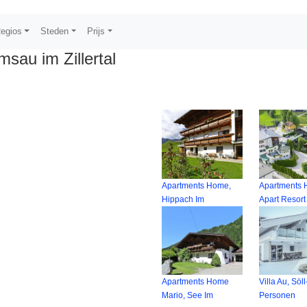
egios
Steden
Prijs
sau im Zillertal
Apartments Home,
Apartments
Hippach Im
Apart Resort
Apartments Home
Villa Au, Söl
Mario, See Im
Personen