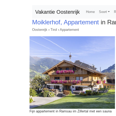
Vakantie Oostenrijk
Home
Soort
R
Moiklerhof, Appartement
in Ram
Oostenrijk
›
Tirol
›
Appartement
Fijn appartement in Ramsau im Zillertal met een sauna