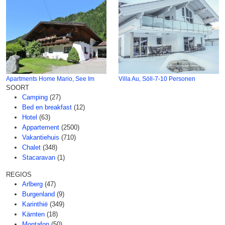
Apartments Home Mario, See Im
Villa Au, Söll-7-10 Personen
SOORT
Camping
(27)
Bed en breakfast
(12)
Hotel
(63)
Appartement
(2500)
Vakantiehuis
(710)
Chalet
(348)
Stacaravan
(1)
REGIOS
Arlberg
(47)
Burgenland
(9)
Karinthië
(349)
Kärnten
(18)
Montafon
(50)