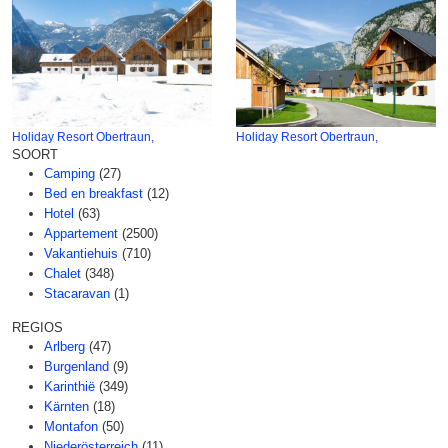
Holiday Resort Obertraun,
Holiday Resort Obertraun,
SOORT
Camping
(27)
Bed en breakfast
(12)
Hotel
(63)
Appartement
(2500)
Vakantiehuis
(710)
Chalet
(348)
Stacaravan
(1)
REGIOS
Arlberg
(47)
Burgenland
(9)
Karinthië
(349)
Kärnten
(18)
Montafon
(50)
Niederösterreich
(11)