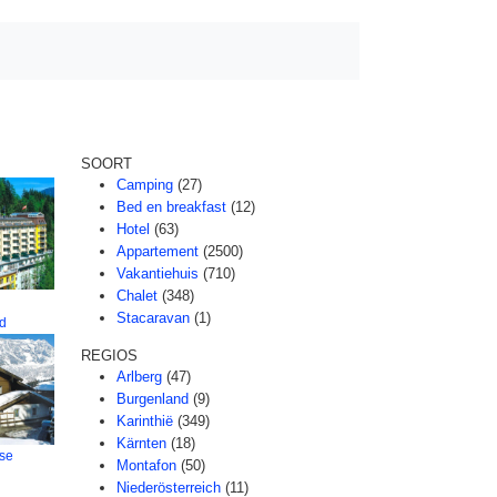
SOORT
Camping
(27)
Bed en breakfast
(12)
Hotel
(63)
Appartement
(2500)
Vakantiehuis
(710)
Chalet
(348)
Stacaravan
(1)
ad
REGIOS
Arlberg
(47)
Burgenland
(9)
Karinthië
(349)
Kärnten
(18)
se
Montafon
(50)
Niederösterreich
(11)