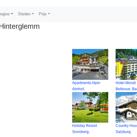
egios
Steden
Prijs
Hinterglemm
Apartments Alpin
Hotel Mondi
Almhof,
Bellevue, B
Holiday Resort
Country Hou
Sonnberg,
Salzburg,