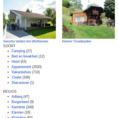
Seevilla Velden Am Wörthersee
Kleiner Troadkasten
SOORT
Camping
(27)
Bed en breakfast
(12)
Hotel
(63)
Appartement
(2500)
Vakantiehuis
(710)
Chalet
(348)
Stacaravan
(1)
REGIOS
Arlberg
(47)
Burgenland
(9)
Karinthië
(349)
Kärnten
(18)
Montafon
(50)