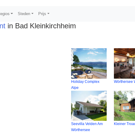
egios
Steden
Prijs
nt
in Bad Kleinkirchheim
Holiday Complex
Wörthersee
Alpe
Seevilla Velden Am
Kleiner Troa
Wörthersee