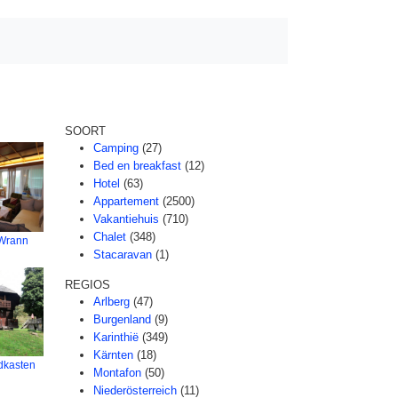
SOORT
Camping
(27)
Bed en breakfast
(12)
Hotel
(63)
Appartement
(2500)
Vakantiehuis
(710)
Chalet
(348)
 Wrann
Stacaravan
(1)
REGIOS
Arlberg
(47)
Burgenland
(9)
Karinthië
(349)
Kärnten
(18)
dkasten
Montafon
(50)
Niederösterreich
(11)