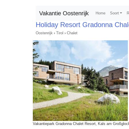
Vakantie Oostenrijk
Home
Soort
R
Holiday Resort Gradonna Chal
Oostenrijk
›
Tirol
›
Chalet
Vakantiepark Gradonna Chalet Resort, Kals am Großgloc