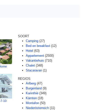
SOORT
Camping
(27)
Bed en breakfast
(12)
Hotel
(63)
Appartement
(2500)
Vakantiehuis
(710)
Chalet
(348)
 Home
Stacaravan
(1)
REGIOS
Arlberg
(47)
Burgenland
(9)
Karinthië
(349)
Kärnten
(18)
l-7-10
Montafon
(50)
Niederösterreich
(11)