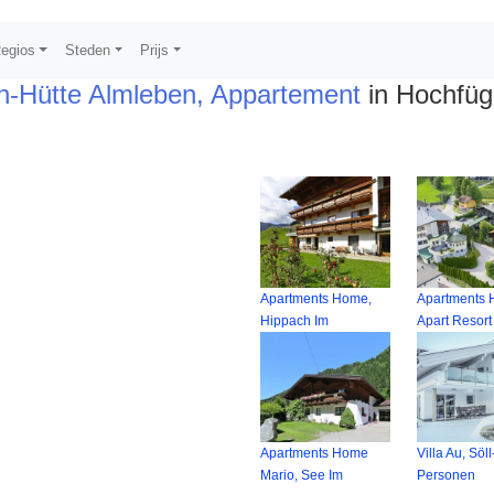
egios
Steden
Prijs
n-Hütte Almleben, Appartement
in Hochfü
Apartments Home,
Apartments
Hippach Im
Apart Resort
Apartments Home
Villa Au, Söl
Mario, See Im
Personen