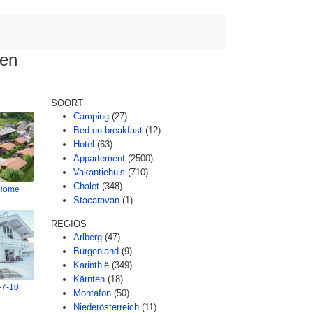
gen
SOORT
Camping
(27)
Bed en breakfast
(12)
Hotel
(63)
Appartement
(2500)
Vakantiehuis
(710)
Chalet
(348)
 Home
Stacaravan
(1)
REGIOS
Arlberg
(47)
Burgenland
(9)
Karinthië
(349)
Kärnten
(18)
l-7-10
Montafon
(50)
Niederösterreich
(11)