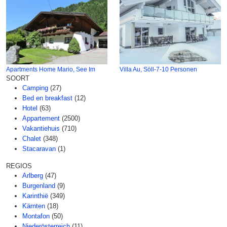
Apartments Home Mario, See Im
Villa Au, Söll-7-10 Personen
SOORT
Camping
(27)
Bed en breakfast
(12)
Hotel
(63)
Appartement
(2500)
Vakantiehuis
(710)
Chalet
(348)
Stacaravan
(1)
REGIOS
Arlberg
(47)
Burgenland
(9)
Karinthië
(349)
Kärnten
(18)
Montafon
(50)
Niederösterreich
(11)