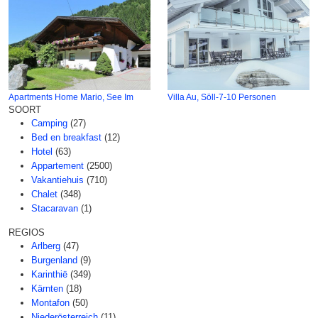
Apartments Home Mario, See Im
Villa Au, Söll-7-10 Personen
SOORT
Camping
(27)
Bed en breakfast
(12)
Hotel
(63)
Appartement
(2500)
Vakantiehuis
(710)
Chalet
(348)
Stacaravan
(1)
REGIOS
Arlberg
(47)
Burgenland
(9)
Karinthië
(349)
Kärnten
(18)
Montafon
(50)
Niederösterreich
(11)