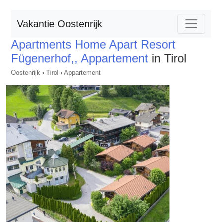
Vakantie Oostenrijk
Apartments Home Apart Resort
Fügenerhof,, Appartement
in Tirol
Oostenrijk
›
Tirol
›
Appartement