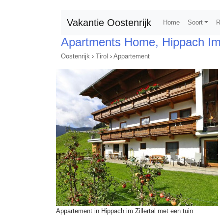
Vakantie Oostenrijk
Home
Soort
R
Apartments Home, Hippach Im 
Oostenrijk
›
Tirol
›
Appartement
Appartement in Hippach im Zillertal met een tuin