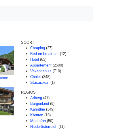
SOORT
Camping
(27)
Bed en breakfast
(12)
Hotel
(63)
Appartement
(2500)
Vakantiehuis
(710)
Chalet
(348)
 Home
Stacaravan
(1)
m
REGIOS
Arlberg
(47)
Burgenland
(9)
Karinthië
(349)
Kärnten
(18)
Montafon
(50)
Niederösterreich
(11)