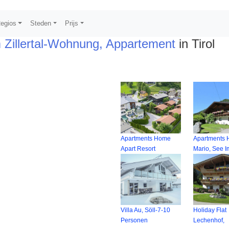
egios
Steden
Prijs
Zillertal-Wohnung, Appartement
in Tirol
Apartments Home
Apartments
Apart Resort
Mario, See I
Villa Au, Söll-7-10
Holiday Flat
Personen
Lechenhof,