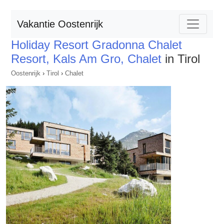
Vakantie Oostenrijk
Holiday Resort Gradonna Chalet
Resort, Kals Am Gro, Chalet
in Tirol
Oostenrijk
›
Tirol
›
Chalet