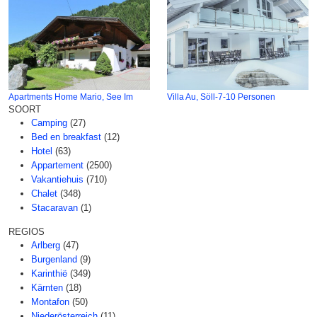
Apartments Home Mario, See Im
Villa Au, Söll-7-10 Personen
SOORT
Camping
(27)
Bed en breakfast
(12)
Hotel
(63)
Appartement
(2500)
Vakantiehuis
(710)
Chalet
(348)
Stacaravan
(1)
REGIOS
Arlberg
(47)
Burgenland
(9)
Karinthië
(349)
Kärnten
(18)
Montafon
(50)
Niederösterreich
(11)