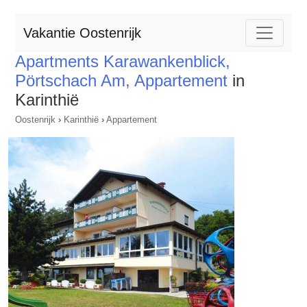
Vakantie Oostenrijk
Apartments Karawankenblick,
Pörtschach Am, Appartement
in
Karinthië
Oostenrijk
›
Karinthië
›
Appartement