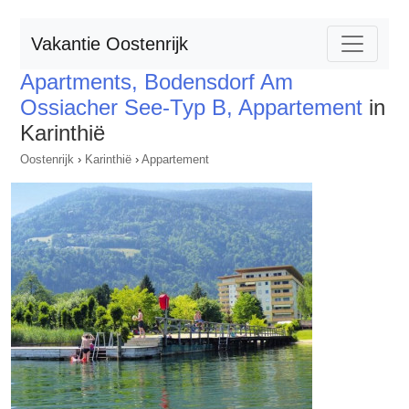
Vakantie Oostenrijk
Apartments, Bodensdorf Am
Ossiacher See-Typ B, Appartement
in
Karinthië
Oostenrijk
›
Karinthië
›
Appartement