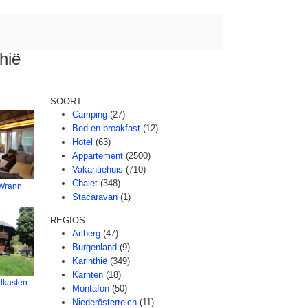
hië
SOORT
Camping
(27)
Bed en breakfast
(12)
Hotel
(63)
Appartement
(2500)
Vakantiehuis
(710)
Chalet
(348)
 Wrann
Stacaravan
(1)
REGIOS
Arlberg
(47)
Burgenland
(9)
Karinthië
(349)
Kärnten
(18)
dkasten
Montafon
(50)
Niederösterreich
(11)