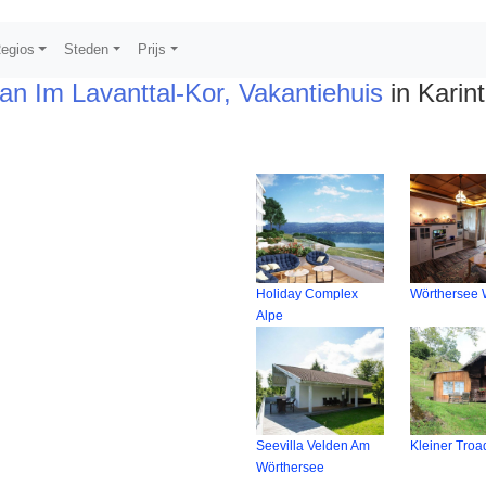
egios
Steden
Prijs
fan Im Lavanttal-Kor, Vakantiehuis
in Karint
Holiday Complex
Wörthersee
Alpe
Seevilla Velden Am
Kleiner Troa
Wörthersee