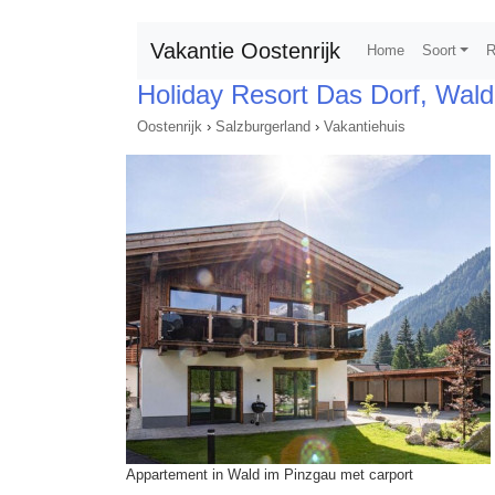
Vakantie Oostenrijk
Home
Soort
R
Holiday Resort Das Dorf, Wal
Oostenrijk
›
Salzburgerland
›
Vakantiehuis
Appartement in Wald im Pinzgau met carport