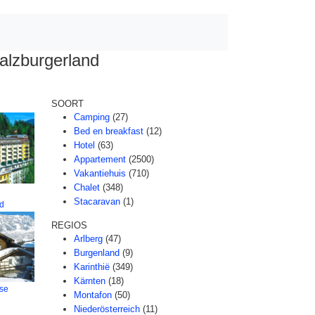
alzburgerland
SOORT
Camping
(27)
Bed en breakfast
(12)
Hotel
(63)
Appartement
(2500)
Vakantiehuis
(710)
Chalet
(348)
Stacaravan
(1)
ad
REGIOS
Arlberg
(47)
Burgenland
(9)
Karinthië
(349)
Kärnten
(18)
se
Montafon
(50)
Niederösterreich
(11)