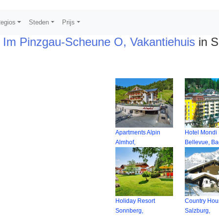
egios
Steden
Prijs
d Im Pinzgau-Scheune O, Vakantiehuis
in S
Apartments Alpin
Hotel Mondi
Almhof,
Bellevue, B
Holiday Resort
Country Hou
Sonnberg,
Salzburg,